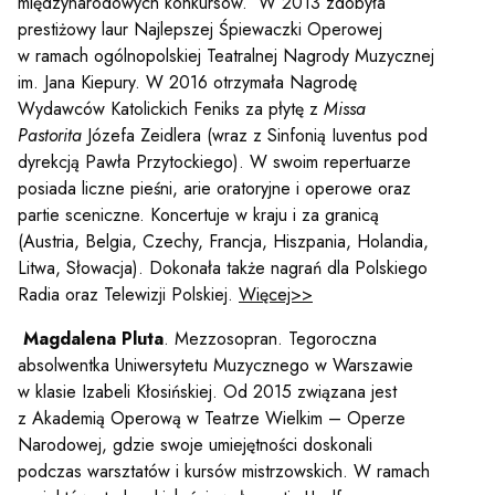
międzynarodowych konkursów. W 2013 zdobyła
prestiżowy laur Najlepszej Śpiewaczki Operowej
w ramach ogólnopolskiej Teatralnej Nagrody Muzycznej
im. Jana Kiepury. W 2016 otrzymała Nagrodę
Wydawców Katolickich Feniks za płytę z
Missa
Pastorita
Józefa Zeidlera (wraz z Sinfonią Iuventus pod
dyrekcją Pawła Przytockiego). W swoim repertuarze
posiada liczne pieśni, arie oratoryjne i operowe oraz
partie sceniczne. Koncertuje w kraju i za granicą
(Austria, Belgia, Czechy, Francja, Hiszpania, Holandia,
Litwa, Słowacja). Dokonała także nagrań dla Polskiego
Radia oraz Telewizji Polskiej.
Więcej>>
Magdalena Pluta
. Mezzosopran. Tegoroczna
absolwentka Uniwersytetu Muzycznego w Warszawie
w klasie Izabeli Kłosińskiej. Od 2015 związana jest
z Akademią Operową w Teatrze Wielkim – Operze
Narodowej, gdzie swoje umiejętności doskonali
podczas warsztatów i kursów mistrzowskich. W ramach