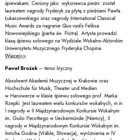
śpiewakami. Ceniony jako wykonawca pieśni: został
laureatem nagrody Fryderyk za płytę z pieśniami Pawła
Łukaszewskiego oraz nagrody International Classical
Music Awards za nagranie
Quo vadis
Feliksa
Nowowiejskiego (partia św. Piotra). Artysta prowadzi
klasę śpiewu solowego na Wydziale Wokalno-Aktorskim
Uniwersytetu Muzycznego Fryderyka Chopina.
Więcej>>
Paweł Brożek
– tenor liryczny
Absolwent Akademii Muzycznej w Krakowie oraz
Hochschule für Musik, Theater und Medien
w Hanowerze w klasie śpiewu solowego prof. Marka
Rzepki. Jest laureatem wielu konkursów wokalnych, m.in
I nagrody w II Międzynarodowym Konkursie Wokalnym
im. Giulio Perottiego w Ueckermünde (Niemcy), II
nagrody w Międzynarodowym Konkursie Wokalnym im.
Imricha Godina (Vráble, Słowacja), wyróżnienia w IV