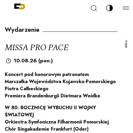
Szukaj
Zmień kont
Filharmonia Pomorska im. Ignacego Jana Paderew
arz
Wydarzenie
Bilety
MISSA PRO PACE
10.08.26 (pon.)
ja
Koncert pod honorowym patronatem
Marszałka Województwa Kujawsko-Pomorskiego
ale
Piotra Całbeckiego
Premiera Brandenburgii Dietmara Woidke
W 80. ROCZNICĘ WYBUCHU II WOJNY
ności
ŚWIATOWEJ
Orkiestra Symfoniczna Filharmonii Pomorskiej
Chór Singakademie Frankfurt (Oder)