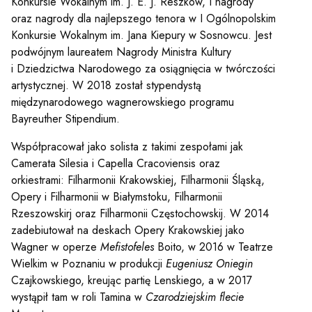
Konkursie Wokalnym im. J. E. J. Reszków, I nagrody
oraz nagrody dla najlepszego tenora w I Ogólnopolskim
Konkursie Wokalnym im. Jana Kiepury w Sosnowcu. Jest
podwójnym laureatem Nagrody Ministra Kultury
i Dziedzictwa Narodowego za osiągnięcia w twórczości
artystycznej. W 2018 został stypendystą
międzynarodowego wagnerowskiego programu
Bayreuther Stipendium.
Współpracował jako solista z takimi zespołami jak
Camerata Silesia i Capella Cracoviensis oraz
orkiestrami: Filharmonii Krakowskiej, Filharmonii Śląską,
Opery i Filharmonii w Białymstoku, Filharmonii
Rzeszowskirj oraz Filharmonii Częstochowskij. W 2014
zadebiutował na deskach Opery Krakowskiej jako
Wagner w operze
Mefistofeles
Boito, w 2016 w Teatrze
Wielkim w Poznaniu w produkcji
Eugeniusz Oniegin
Czajkowskiego, kreując partię Lenskiego, a w 2017
wystąpił tam w roli Tamina w
Czarodziejskim flecie