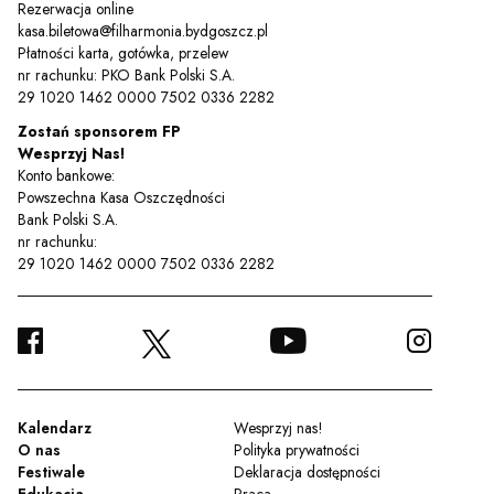
Rezerwacja online
kasa.biletowa@filharmonia.bydgoszcz.pl
Płatności karta, gotówka, przelew
nr rachunku: PKO Bank Polski S.A.
29 1020 1462 0000 7502 0336 2282
Zostań sponsorem FP
Wesprzyj Nas!
Konto bankowe:
Powszechna Kasa Oszczędności
Bank Polski S.A.
nr rachunku:
29 1020 1462 0000 7502 0336 2282
FACEBOOK
YOUTUBE
INSTA
TWITTER
Kalendarz
Wesprzyj nas!
O nas
Polityka prywatności
Festiwale
Deklaracja dostępności