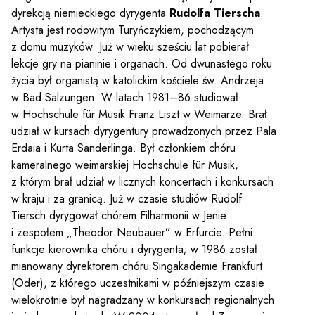
dyrekcją niemieckiego dyrygenta
Rudolfa Tierscha
.
Artysta jest rodowitym Turyńczykiem, pochodzącym
z domu muzyków. Już w wieku sześciu lat pobierał
lekcje gry na pianinie i organach. Od dwunastego roku
życia był organistą w katolickim kościele św. Andrzeja
w Bad Salzungen. W latach 1981–86 studiował
w Hochschule für Musik Franz Liszt w Weimarze. Brał
udział w kursach dyrygentury prowadzonych przez Pala
Erdaia i Kurta Sanderlinga. Był członkiem chóru
kameralnego weimarskiej Hochschule für Musik,
z którym brał udział w licznych koncertach i konkursach
w kraju i za granicą. Już w czasie studiów Rudolf
Tiersch dyrygował chórem Filharmonii w Jenie
i zespołem „Theodor Neubauer” w Erfurcie. Pełni
funkcje kierownika chóru i dyrygenta; w 1986 został
mianowany dyrektorem chóru Singakademie Frankfurt
(Oder), z którego uczestnikami w późniejszym czasie
wielokrotnie był nagradzany w konkursach regionalnych