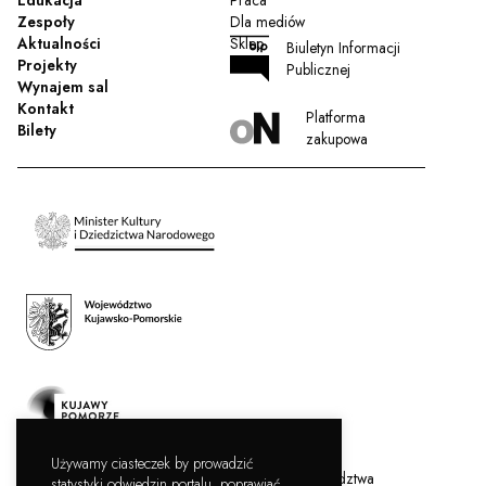
Edukacja
Praca
Zespoły
Dla mediów
Aktualności
Sklep
Biuletyn Informacji
Projekty
Publicznej
Wynajem sal
Kontakt
Platforma
Bilety
zakupowa
Używamy ciasteczek by prowadzić
Filharmonia Pomorska jest instytucją kultury Województwa
statystyki odwiedzin portalu, poprawiać