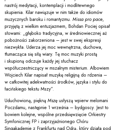
nastrój medytacji, kontemplacji i modlitewnego
skupienia. Kilar nawiązuje w nim także do idiomów
muzycznych baroku i romantyzmu.
Missa pro pace
,
przyjętą z wielkim entuzjazmem, Bohdan Pociej opisał
słowami: „głęboko tradycyjna, w średniowiecznej aż
pobożności zakorzeniona – jest w swej ekspresji
niezwykła. Uderza jej moc wewnętrzna, duchowa,
tłumacząca się siłą wiary. Tę moc muzyki prostą
i skupioną odczuje każdy jej słuchacz
współuczestniczący w mszalnym misterium. Albowiem
Wojciech Kilar napisał muzykę religijną do rdzenia –
w całkowitej adekwatności środków, języka i stylu do
łacińskiego tekstu Mszy”.
Uduchowioną, piękną
Mszę
usłyszą wpierw melomani
Poczdamu, następnie 1 września – bydgoscy. Jest to
bowiem kolejne, wspólne przedsięwzięcie Orkiestry
Symfonicznej FP i zaprzyjaźnionego Chóru
Singakademie z Frankfurtu nad Odrą, który działa pod