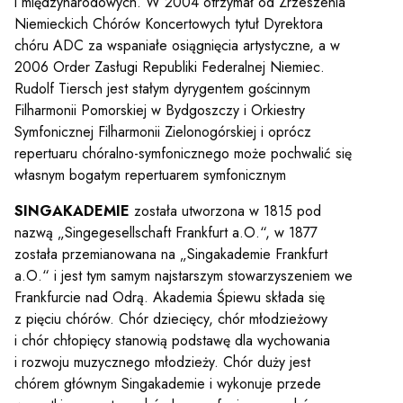
i międzynarodowych. W 2004 otrzymał od Zrzeszenia
Niemieckich Chórów Koncertowych tytuł Dyrektora
chóru ADC za wspaniałe osiągnięcia artystyczne, a w
2006 Order Zasługi Republiki Federalnej Niemiec.
Rudolf Tiersch jest stałym dyrygentem gościnnym
Filharmonii Pomorskiej w Bydgoszczy i Orkiestry
Symfonicznej Filharmonii Zielonogórskiej i oprócz
repertuaru chóralno-symfonicznego może pochwalić się
własnym bogatym repertuarem symfonicznym
SINGAKADEMIE
została utworzona w 1815 pod
nazwą „Singegesellschaft Frankfurt a.O.“, w 1877
została przemianowana na „Singakademie Frankfurt
a.O.“ i jest tym samym najstarszym stowarzyszeniem we
Frankfurcie nad Odrą. Akademia Śpiewu składa się
z pięciu chórów. Chór dziecięcy, chór młodzieżowy
i chór chłopięcy stanowią podstawę dla wychowania
i rozwoju muzycznego młodzieży. Chór duży jest
chórem głównym Singakademie i wykonuje przede