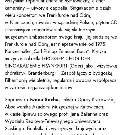
wszystkim repertuar chóralno-symfoniczny, a chór
kameralny – utwory a cappella. Singakademie dzięki
wielu koncertom we Frankfurcie nad Odrą,
w Niemczech, również w sąsiedniej Polsce, płytom CD
i transmisjom koncertów stała się skutecznym
muzycznym ambasadorem swego kraju. Jej siedzibą we
Frankfurcie nad Odrą jest nieprzerwanie od 1975
Konzerthalle „Carl Philipp Emanuel Bach“. Krytyka
muzyczna określa GROSSER CHOR DER
SINGAKADEMIE FRANKFURT (Oder) jako „wizytówkę
chóralistyki Brandenburgii”. Zespół łączy z bydgoską
Filharmonią wieloletnia, regularna i owocna współpraca
w zakresie organizacji koncertów
Sopranistka
Iwona Socha,
solistka Opery Krakowskiej.
Absolwentka Akademii Muzycznej w Katowicach,
w klasie śpiewu solowego prof. Jana Ballarina oraz
Wydziału Radiowo-Telewizyjnego Uniwersytetu
Śląskiego. Finalistka i zwyciężczyni krajowych oraz