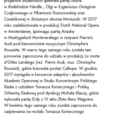
projektów studenckich śpiewała partię Unulfa
w
Rodelindzie
Händla , Olgi w
Eugeniuszu Onieginie
Czajkowsiego w Filharmonii Rzeszowskiej oraz
Cześnikowej w
Strasznym dworze
Moniuszki. W 2017
roku zadebiutowała w produkcji Dutch National Opera
w Amsterdamie, śpiewając partię Ariadny
w
Madrygałach
Monteverdiego w reżyserii Pierre’a
Audi pod kierownictwie muzycznym Christophe’a
Rousetta. W marcu tego samego roku została tam
ponownie zaproszona do udziału w produkcji
La morte
d’Orfeo
Landiego (reż. Pierre Audi, muz. Christophe
Rousset), gdzie kreowała postać Calliope. W grudniu
2017 wystąpiła w koncercie adeptów i absolwentów
Akademii Operowej w Studiu Koncertowym Polskiego
Radia z udziałem Tomasza Koniecznego i Polską
Orkiestrą Radiową pod dyrekcją Michała Klauzy, gdzie
wykonała partię Erdy z IV aktu
Złota Renu
Wagnera.
W kwietniu tego samego roku została zaproszona do
zaśpiewania na recitalu Tomasza Koniecznego