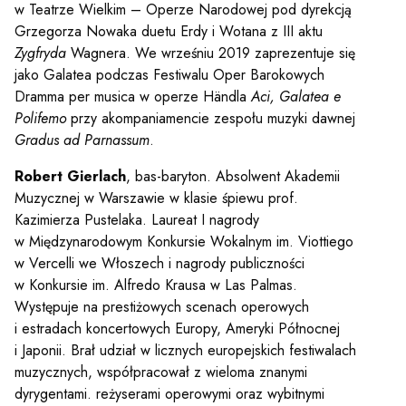
w Teatrze Wielkim – Operze Narodowej pod dyrekcją
Grzegorza Nowaka duetu Erdy i Wotana z III aktu
Zygfryda
Wagnera. We wrześniu 2019 zaprezentuje się
jako Galatea podczas Festiwalu Oper Barokowych
Dramma per musica w operze Händla
Aci, Galatea e
Polifemo
przy akompaniamencie zespołu muzyki dawnej
Gradus ad Parnassum
.
Robert Gierlach
, bas-baryton. Absolwent Akademii
Muzycznej w Warszawie w klasie śpiewu prof.
Kazimierza Pustelaka. Laureat I nagrody
w Międzynarodowym Konkursie Wokalnym im. Viottiego
w Vercelli we Włoszech i nagrody publiczności
Sz
w Konkursie im. Alfredo Krausa w Las Palmas.
Występuje na prestiżowych scenach operowych
i estradach koncertowych Europy, Ameryki Północnej
i Japonii. Brał udział w licznych europejskich festiwalach
muzycznych, współpracował z wieloma znanymi
dyrygentami. reżyserami operowymi oraz wybitnymi