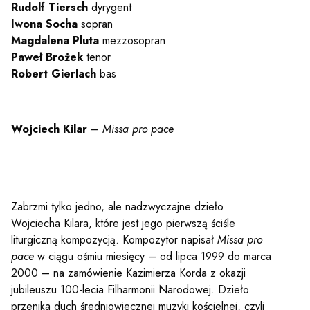
y
Rudolf Tiersch
dyrygent
Iwona Socha
sopran
Magdalena Pluta
mezzosopran
em sal
Paweł Brożek
tenor
Robert Gierlach
bas
t
Wojciech Kilar
–
Missa pro pace
YOUTUBE
INSTAGRAM
WITTER
Zabrzmi tylko jedno, ale nadzwyczajne dzieło
ości
Polityka prywatności
Wojciecha Kilara, które jest jego pierwszą ściśle
y
Praca
liturgiczną kompozycją. Kompozytor napisał
Missa pro
pace
w ciągu ośmiu miesięcy – od lipca 1999 do marca
2000 – na zamówienie Kazimierza Korda z okazji
jubileuszu 100-lecia Filharmonii Narodowej. Dzieło
przenika duch średniowiecznej muzyki kościelnej, czyli