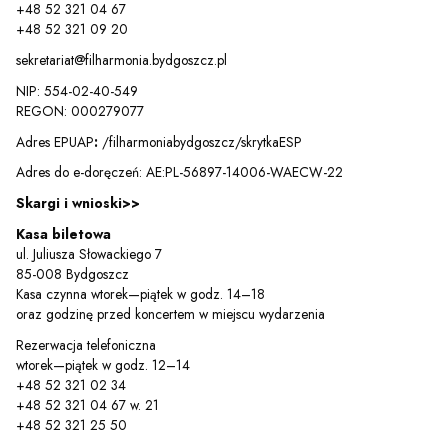
+48 52 321 04 67
+48 52 321 09 20
sekretariat@filharmonia.bydgoszcz.pl
NIP: 554-02-40-549
REGON: 000279077
Adres EPUAP
:
/filharmoniabydgoszcz/skrytkaESP
Adres do e-doręczeń: AE:PL-56897-14006-WAECW-22
Skargi i wnioski>>
Kasa biletowa
ul. Juliusza Słowackiego 7
85-008 Bydgoszcz
Kasa czynna wtorek—piątek w godz. 14–18
oraz godzinę przed koncertem w miejscu wydarzenia
Rezerwacja telefoniczna
wtorek—piątek w godz. 12–14
+48 52 321 02 34
+48 52 321 04 67 w. 21
+48 52 321 25 50