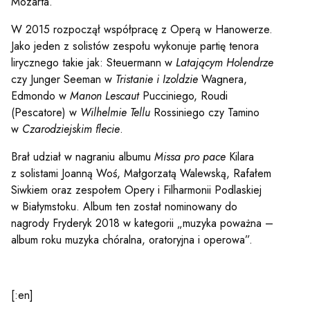
Mozarta.
W 2015 rozpoczął współpracę z Operą w Hanowerze.
Jako jeden z solistów zespołu wykonuje partię tenora
lirycznego takie jak: Steuermann w
Latającym Holendrze
czy Junger Seeman w
Tristanie i Izoldzie
Wagnera,
Edmondo w
Manon Lescaut
Pucciniego, Roudi
(Pescatore) w
Wilhelmie Tellu
Rossiniego czy Tamino
w
Czarodziejskim flecie
.
Brał udział w nagraniu albumu
Missa pro pace
Kilara
z solistami Joanną Woś, Małgorzatą Walewską, Rafałem
Siwkiem oraz zespołem Opery i Filharmonii Podlaskiej
w Białymstoku. Album ten został nominowany do
nagrody Fryderyk 2018 w kategorii „muzyka poważna –
album roku muzyka chóralna, oratoryjna i operowa”.
[:en]