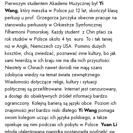
Pierwszym studentem Akademii Muzycznej był
Yi
Wang
, który mieszka w Polsce już 12 lat, skończył klasę
perkusji u prof. Grzegorza Jurczyka obecnie pracuje na
stanowisku perkusisty w Orkiestrze Symfonicznej
Filharmonii Pomorskiej. Każdy student z Chin płaci za
rok studiów w Polsce około 4 tys. euro. To i tak taniej
niż w Anglii, Niemczech czy USA. Pomimo dużych
kosztów, chcą zwiedzać, poznawać inne kultury, bo jak
sami twierdzą w ich kraju nie ma dla nich przyszłości.
Niestety w Chinach nawet dorośli nie mają szans
zdobycia wiedzy na temat świata zewnętrznego.
Wiadomości dotyczące religii, kultury i sytuacji
politycznej są przefiltrowane. Internet jest cenzurowany,
a dostęp do obiektywnych źródeł informacji bardzo
ograniczony. Kolejną barierą są języki obce. Poziom ich
znajomości jest bardzo niski dlatego
Yi Wang
pomaga
swoim kolegom ucząc ich języka polskiego, a także
opiekuje się nimi podczas ich pobytu w Polsce.
Yuan Li
młoda utalentowana pianistka postanowiła podzielić się