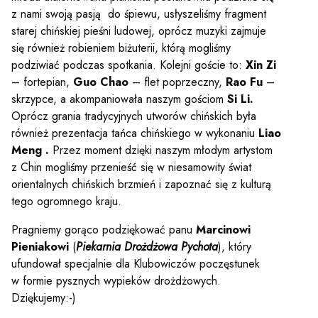
z nami swoją pasją do śpiewu, usłyszeliśmy fragment
starej chińskiej pieśni ludowej, oprócz muzyki zajmuje
się również robieniem biżuterii, którą mogliśmy
podziwiać podczas spotkania. Kolejni goście to:
Xin Zi
– fortepian,
Guo Chao
– flet poprzeczny,
Rao Fu
–
skrzypce, a akompaniowała naszym gościom
Si Li.
Oprócz grania tradycyjnych utworów chińskich była
również prezentacja tańca chińskiego w wykonaniu
Liao
Meng .
Przez moment dzięki naszym młodym artystom
z Chin mogliśmy przenieść się w niesamowity świat
orientalnych chińskich brzmień i zapoznać się z kulturą
tego ogromnego kraju.
Pragniemy gorąco podziękować panu
Marcinowi
Pieniakowi
(
Piekarnia Drożdżowa Pychota
), który
ufundował specjalnie dla Klubowiczów poczęstunek
w formie pysznych wypieków drożdżowych.
Dziękujemy:-)