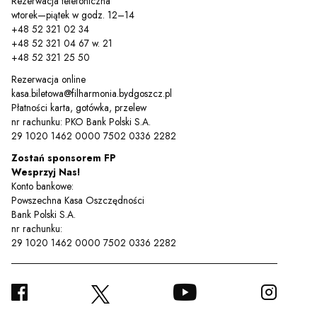
Rezerwacja telefoniczna
wtorek—piątek w godz. 12–14
+48 52 321 02 34
+48 52 321 04 67 w. 21
+48 52 321 25 50
Rezerwacja online
kasa.biletowa@filharmonia.bydgoszcz.pl
Płatności karta, gotówka, przelew
nr rachunku: PKO Bank Polski S.A.
29 1020 1462 0000 7502 0336 2282
Zostań sponsorem FP
Wesprzyj Nas!
Konto bankowe:
Powszechna Kasa Oszczędności
Bank Polski S.A.
nr rachunku:
29 1020 1462 0000 7502 0336 2282
FACEBOOK
YOUTUBE
INSTA
TWITTER