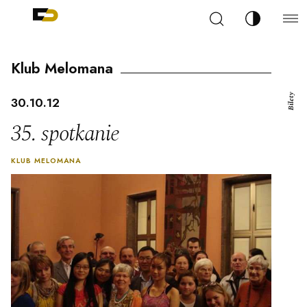
Szukaj
Zmień kont
Filharmonia Pomorska im. Ignacego Jana Paderew
arz
Klub Melomana
Bilety
30.10.12
35. spotkanie
ja
KLUB MELOMANA
ale
ności