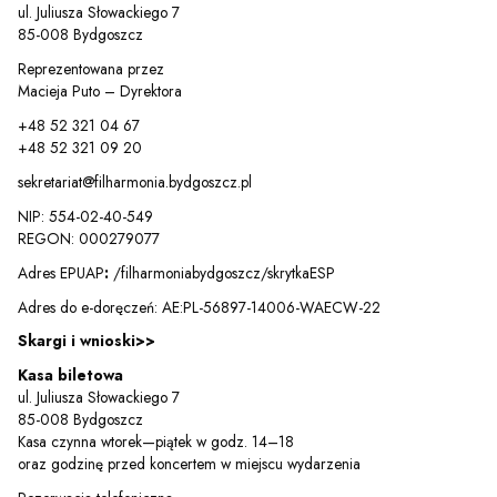
ul. Juliusza Słowackiego 7
85-008 Bydgoszcz
Reprezentowana przez
Macieja Puto – Dyrektora
+48 52 321 04 67
+48 52 321 09 20
sekretariat@filharmonia.bydgoszcz.pl
NIP: 554-02-40-549
REGON: 000279077
Adres EPUAP
:
/filharmoniabydgoszcz/skrytkaESP
Adres do e-doręczeń: AE:PL-56897-14006-WAECW-22
Skargi i wnioski>>
Kasa biletowa
ul. Juliusza Słowackiego 7
85-008 Bydgoszcz
Kasa czynna wtorek—piątek w godz. 14–18
oraz godzinę przed koncertem w miejscu wydarzenia