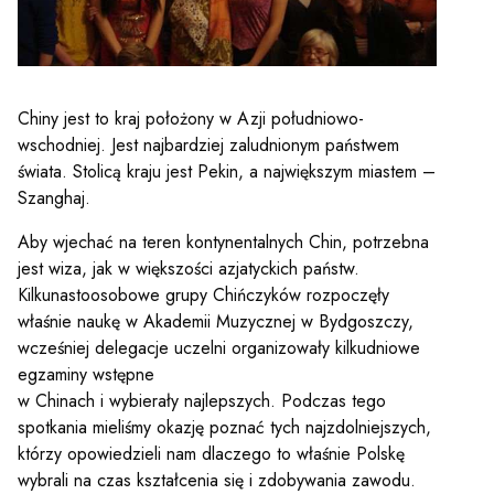
y
em sal
Chiny jest to kraj położony w Azji południowo-
wschodniej. Jest najbardziej zaludnionym państwem
t
świata. Stolicą kraju jest Pekin, a największym miastem –
Szanghaj.
Aby wjechać na teren kontynentalnych Chin, potrzebna
YOUTUBE
INSTAGRAM
WITTER
jest wiza, jak w większości azjatyckich państw.
Kilkunastoosobowe grupy Chińczyków rozpoczęły
właśnie naukę w Akademii Muzycznej w Bydgoszczy,
ości
Polityka prywatności
wcześniej delegacje uczelni organizowały kilkudniowe
egzaminy wstępne
y
Praca
w Chinach i wybierały najlepszych. Podczas tego
spotkania mieliśmy okazję poznać tych najzdolniejszych,
którzy opowiedzieli nam dlaczego to właśnie Polskę
wybrali na czas kształcenia się i zdobywania zawodu.