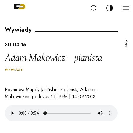
Szukaj
Zmień kont
Filharmonia Pomorska im. Ignacego Jana Paderew
arz
Wywiady
Bilety
30.03.15
Adam Makowicz – pianista
ja
WYWIADY
ale
Rozmowa Magdy Jasińskiej z pianistą Adamem
Makowiczem podczas 51. BFM | 14.09.2013
ności