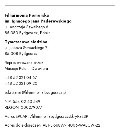
y
Filharmonia Pomorska
im. Ignacego Jana Paderewskiego
em sal
ul. Andrzeja Szwalbego 6
85-080 Bydgoszcz, Polska
Tymczasowa siedziba:
t
ul. Juliusza Słowackiego 7
85-008 Bydgoszcz
Reprezentowana przez
Macieja Puto – Dyrektora
YOUTUBE
INSTAGRAM
WITTER
+48 52 321 04 67
+48 52 321 09 20
ości
Polityka prywatności
sekretariat@filharmonia.bydgoszcz.pl
y
Praca
NIP: 554-02-40-549
REGON: 000279077
Adres EPUAP
:
/filharmoniabydgoszcz/skrytkaESP
Adres do e-doręczeń: AE:PL-56897-14006-WAECW-22