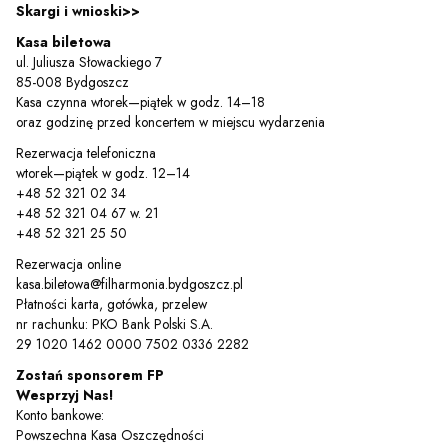
Skargi i wnioski>>
Kasa biletowa
ul. Juliusza Słowackiego 7
85-008 Bydgoszcz
Kasa czynna wtorek—piątek w godz. 14–18
oraz godzinę przed koncertem w miejscu wydarzenia
Rezerwacja telefoniczna
wtorek—piątek w godz. 12–14
+48 52 321 02 34
Sz
+48 52 321 04 67 w. 21
+48 52 321 25 50
Rezerwacja online
kasa.biletowa@filharmonia.bydgoszcz.pl
Płatności karta, gotówka, przelew
nr rachunku: PKO Bank Polski S.A.
29 1020 1462 0000 7502 0336 2282
Zostań sponsorem FP
Wesprzyj Nas!
Konto bankowe:
Powszechna Kasa Oszczędności