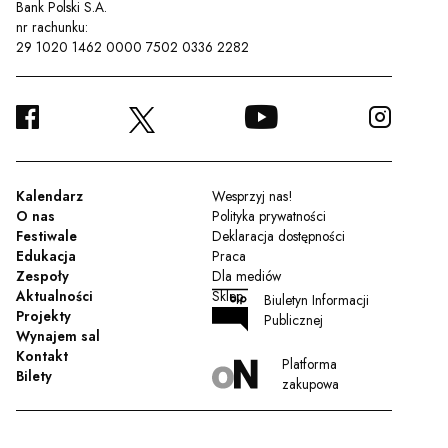
Bank Polski S.A.
nr rachunku:
29 1020 1462 0000 7502 0336 2282
FACEBOOK
YOUTUBE
INSTA
TWITTER
Kalendarz
Wesprzyj nas!
O nas
Polityka prywatności
Festiwale
Deklaracja dostępności
Edukacja
Praca
Zespoły
Dla mediów
Aktualności
Sklep
Biuletyn Informacji
Projekty
Publicznej
Wynajem sal
Kontakt
Platforma
Bilety
zakupowa