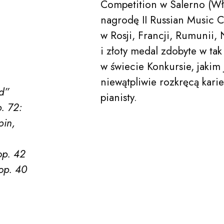
Competition w Salerno (Wł
nagrodę II Russian Music 
acego Jana Paderewskiego w Bydgoszczy
Kalendarz
w Rosji, Francji, Rumunii
i złoty medal zdobyte w t
w świecie Konkursie, jakim
niewątpliwie rozkręcą karie
O nas
d”
pianisty.
. 72:
pin,
Edukacja
op. 42
op. 40
Festiwale