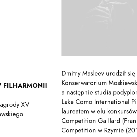
Dmitry Masleev urodził się
Konserwatorium Moskiewski
W FILHARMONII
a następnie studia podyplo
Lake Como International P
 nagrody XV
laureatem wielu konkursów,
owskiego
Competition Gaillard (Fra
Competition w Rzymie (201