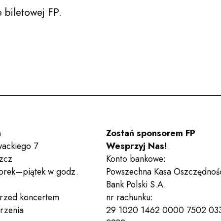
Aktualności
e biletowej FP.
Zespoły
Wynajem sal
a
Zostań sponsorem FP
owackiego 7
Wesprzyj Nas!
Kontakt
zcz
Konto bankowe:
orek—piątek w godz.
Powszechna Kasa Oszczędnoś
Bank Polski S.A.
przed koncertem
nr rachunku:
rzenia
29 1020 1462 0000 7502 03
Deklaracja dostępności
Po