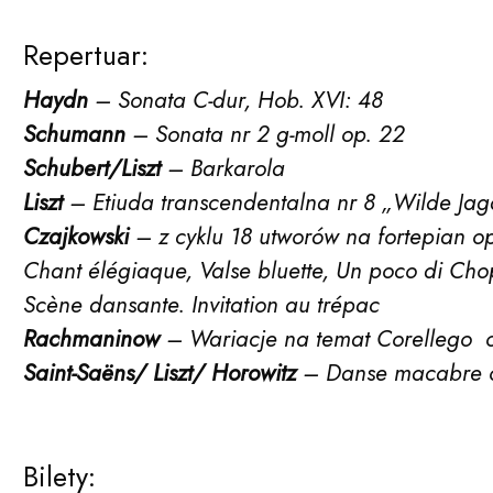
Repertuar:
Filharmonia Pomorska im. Ign
Haydn
– Sonata C-dur, Hob. XVI: 48
Schumann
– Sonata nr 2 g-moll op. 22
Schubert/Liszt
– Barkarola
Liszt
– Etiuda transcendentalna nr 8 „Wilde Jag
Czajkowski
– z cyklu 18 utworów na fortepian op
Chant élégiaque, Valse bluette, Un poco di Cho
Scène dansante. Invitation au trépac
Rachmaninow
– Wariacje na temat Corellego 
Saint-Saëns/ Liszt/ Horowitz
– Danse macabre 
Bilety: