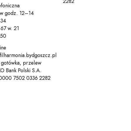
2282
efoniczna
Wesprzyj nas!
Bilety
 w godz. 12–14
 34
67 w. 21
 50
ine
filharmonia.bydgoszcz.pl
, gotówka, przelew
KO Bank Polski S.A.
 0000 7502 0336 2282