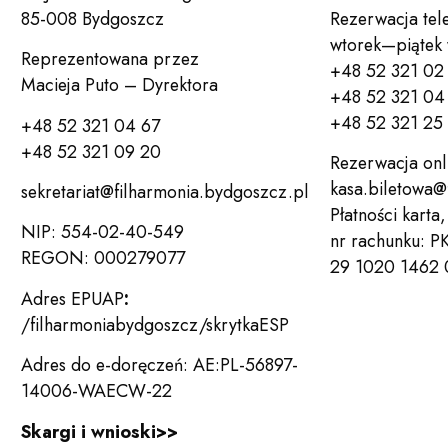
85-008 Bydgoszcz
Rezerwacja tel
wtorek—piątek
Reprezentowana przez
+48 52 321 02
Macieja Puto – Dyrektora
+48 52 321 04 
+48 52 321 25
+48 52 321 04 67
+48 52 321 09 20
Rezerwacja onl
kasa.biletowa@
sekretariat@filharmonia.bydgoszcz.pl
Płatności karta
NIP: 554-02-40-549
nr rachunku: P
REGON: 000279077
29 1020 1462
Adres EPUAP
:
/filharmoniabydgoszcz/skrytkaESP
Adres do e-doręczeń: AE:PL-56897-
14006-WAECW-22
Skargi i wnioski>>