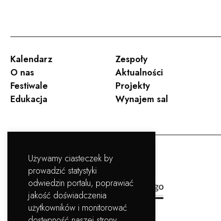
Kalendarz
Zespoły
O nas
Aktualności
Festiwale
Projekty
Edukacja
Wynajem sal
Używamy ciasteczek by
prowadzić statystyki
odwiedzin portalu, poprawiać
jakość doświadczenia
użytkowników i monitorować
dostępność naszej strony.