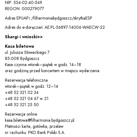
NIP: 554-02-40-549
REGON: 000279077
Adres EPUAP
:
/filharmoniabydgoszcz/skrytkaESP
Adres do e-doręczeń: AE:PL-56897-14006-WAECW-22
Skargi i wnioski>>
Kasa biletowa
ul. Juliusza Słowackiego 7
85-008 Bydgoszcz
Kasa czynna wtorek—piątek w godz. 14–18
oraz godzinę przed koncertem w miejscu wydarzenia
Sz
Rezerwacja telefoniczna
wtorek—piątek w godz. 12–14
+48 52 321 02 34
+48 52 321 04 67 w. 21
+48 52 321 25 50
Rezerwacja online
kasa.biletowa@filharmonia.bydgoszcz.pl
Płatności karta, gotówka, przelew
nr rachunku: PKO Bank Polski S.A.