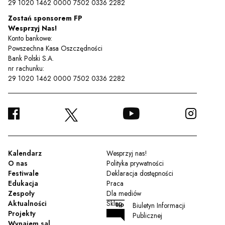
29 1020 1462 0000 7502 0336 2282
Zostań sponsorem FP
Wesprzyj Nas!
Konto bankowe:
Powszechna Kasa Oszczędności
Bank Polski S.A.
nr rachunku:
29 1020 1462 0000 7502 0336 2282
FACEBOOK
YOUTUBE
INSTA
TWITTER
Kalendarz
Wesprzyj nas!
O nas
Polityka prywatności
Festiwale
Deklaracja dostępności
Edukacja
Praca
Zespoły
Dla mediów
Aktualności
Sklep
Biuletyn Informacji
Projekty
Publicznej
Wynajem sal