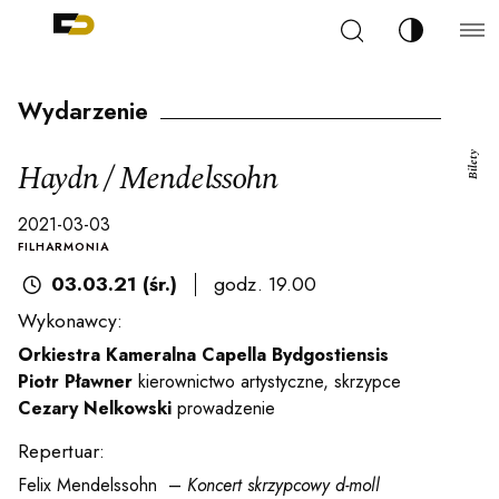
Szukaj
Zmień kont
Filharmonia Pomorska im. Ignacego Jana Paderew
arz
Wydarzenie
Bilety
Haydn / Mendelssohn
2021-03-03
ja
FILHARMONIA
03.03.21 (śr.)
godz. 19.00
Wykonawcy:
ale
Orkiestra Kameralna Capella Bydgostiensis
Piotr Pławner
kierownictwo artystyczne, skrzypce
Cezary Nelkowski
prowadzenie
ności
Repertuar:
Felix Mendelssohn –
Koncert skrzypcowy d-moll