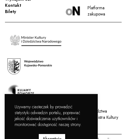
Kontakt
Platforma
Bilety
zakupowa
Używamy ciasteczek by prowadzić
Filharmonia Pomorska jest instytucją kultury Województwa
statystyki odwiedzin portalu, poprawiać
Kujawsko-Pomorskiego, współprowadzoną przez Ministra Kultury
jakość doświadczenia użytkowników i
i Dziedzictwa Narodowego.
monitorować dostępność naszej strony.
Akceptuję