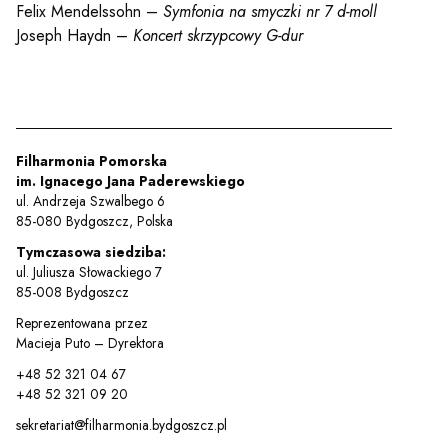
y
Felix Mendelssohn –
Symfonia na smyczki nr 7 d-moll
Joseph Haydn –
Koncert skrzypcowy G-dur
em sal
t
Filharmonia Pomorska
im. Ignacego Jana Paderewskiego
ul. Andrzeja Szwalbego 6
85-080 Bydgoszcz, Polska
YOUTUBE
INSTAGRAM
WITTER
Tymczasowa siedziba:
ul. Juliusza Słowackiego 7
85-008 Bydgoszcz
ości
Polityka prywatności
Reprezentowana przez
y
Praca
Macieja Puto – Dyrektora
+48 52 321 04 67
+48 52 321 09 20
sekretariat@filharmonia.bydgoszcz.pl