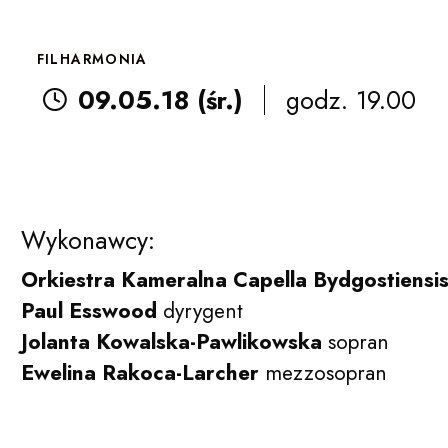
FILHARMONIA
09.05.18 (śr.)
godz. 19.00
Wykonawcy:
Orkiestra Kameralna Capella Bydgostiensi
Paul Esswood
dyrygent
Jolanta Kowalska-Pawlikowska
sopran
Ewelina Rakoca-Larcher
mezzosopran
Filharmonia Pomorska im. Ign