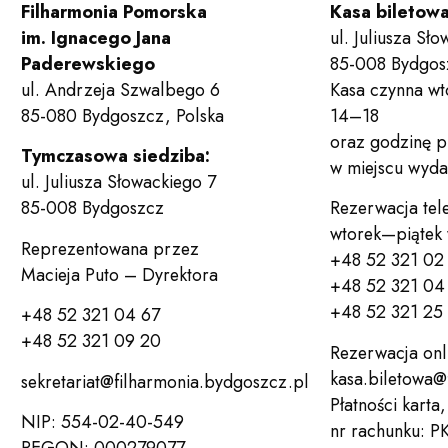
Filharmonia Pomorska
Kasa biletow
im. Ignacego Jana
ul. Juliusza Sł
Paderewskiego
85-008 Bydgos
ul. Andrzeja Szwalbego 6
Kasa czynna wt
85-080 Bydgoszcz, Polska
14–18
oraz godzinę 
Tymczasowa siedziba:
w miejscu wyda
ul. Juliusza Słowackiego 7
85-008 Bydgoszcz
Rezerwacja tel
wtorek—piątek
Reprezentowana przez
+48 52 321 02
Macieja Puto – Dyrektora
+48 52 321 04 
+48 52 321 25
+48 52 321 04 67
+48 52 321 09 20
Rezerwacja onl
kasa.biletowa@
sekretariat@filharmonia.bydgoszcz.pl
Płatności karta
NIP: 554-02-40-549
nr rachunku: P
REGON: 000279077