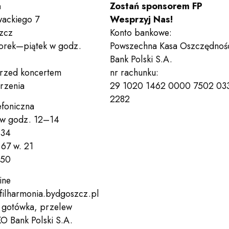
Zespoły
a
Zostań sponsorem FP
owackiego 7
Wesprzyj Nas!
zcz
Konto bankowe:
Wynajem sal
orek—piątek w godz.
Powszechna Kasa Oszczędnoś
Bank Polski S.A.
przed koncertem
nr rachunku:
rzenia
29 1020 1462 0000 7502 03
Kontakt
2282
efoniczna
 w godz. 12–14
 34
67 w. 21
Deklaracja dostępności
Po
 50
ine
Wesprzyj nas!
Bilety
filharmonia.bydgoszcz.pl
, gotówka, przelew
KO Bank Polski S.A.