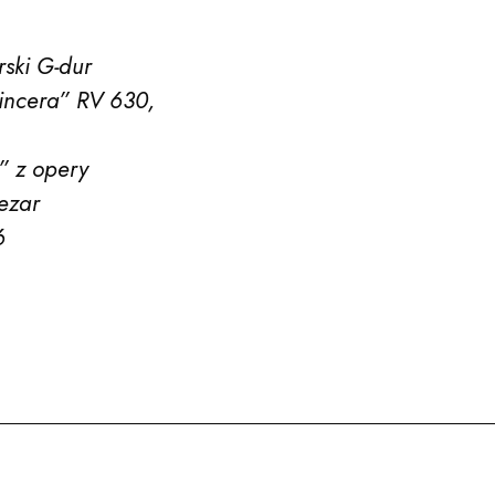
O nas
rski G-dur
incera” RV 630,
Edukacja
” z opery
Cezar
6
Festiwale
Aktualności