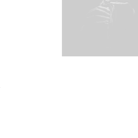
s
acego Jana Paderewskiego w Bydgoszczy
Kalendarz