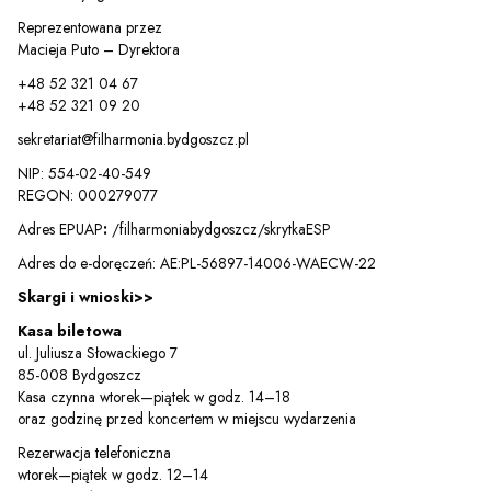
Reprezentowana przez
Macieja Puto – Dyrektora
+48 52 321 04 67
+48 52 321 09 20
sekretariat@filharmonia.bydgoszcz.pl
NIP: 554-02-40-549
REGON: 000279077
Adres EPUAP
:
/filharmoniabydgoszcz/skrytkaESP
Adres do e-doręczeń: AE:PL-56897-14006-WAECW-22
Skargi i wnioski>>
Kasa biletowa
ul. Juliusza Słowackiego 7
Sz
85-008 Bydgoszcz
Kasa czynna wtorek—piątek w godz. 14–18
oraz godzinę przed koncertem w miejscu wydarzenia
Rezerwacja telefoniczna
wtorek—piątek w godz. 12–14