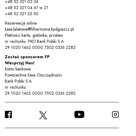
+48 52 321 02 34
+48 52 321 04 67 w. 21
+48 52 321 25 50
Rezerwacja online
kasa.biletowa@filharmonia.bydgoszcz.pl
Płatności karta, gotówka, przelew
nr rachunku: PKO Bank Polski S.A.
29 1020 1462 0000 7502 0336 2282
Zostań sponsorem FP
Wesprzyj Nas!
Konto bankowe:
Powszechna Kasa Oszczędności
Bank Polski S.A.
nr rachunku:
29 1020 1462 0000 7502 0336 2282
FACEBOOK
YOUTUBE
INSTA
TWITTER