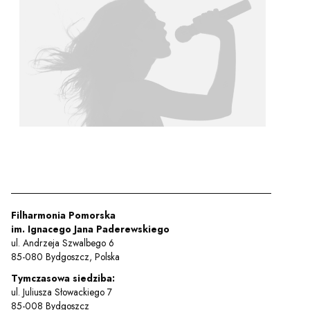
y
em sal
t
YOUTUBE
INSTAGRAM
WITTER
ości
Polityka prywatności
Filharmonia Pomorska
im. Ignacego Jana Paderewskiego
y
Praca
ul. Andrzeja Szwalbego 6
85-080 Bydgoszcz, Polska
Tymczasowa siedziba:
ul. Juliusza Słowackiego 7
85-008 Bydgoszcz