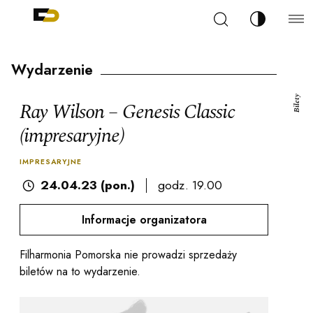
Szukaj
Zmień kont
Filharmonia Pomorska im. Ignacego Jana Paderew
arz
Wydarzenie
Bilety
Ray Wilson – Genesis Classic
(impresaryjne)
ja
IMPRESARYJNE
24.04.23 (pon.)
godz. 19.00
ale
Informacje organizatora
Filharmonia Pomorska nie prowadzi sprzedaży
ności
biletów na to wydarzenie.