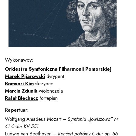
y
em sal
t
Wykonawcy:
Orkiestra Symfoniczna Filharmonii Pomorskiej
YOUTUBE
INSTAGRAM
WITTER
Marek Pijarowski
dyrygent
Bomsori Kim
skrzypce
Marcin Zdunik
wiolonczela
ości
Polityka prywatności
Rafał Blechacz
fortepian
y
Praca
Repertuar:
Wolfgang Amadeus Mozart
– Symfonia „Jowiszowa” nr
41 C-dur KV 551
Ludwig van Beethoven
– Koncert potrójny C-dur op. 56