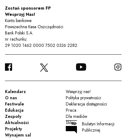
Zostań sponsorem FP
Wesprzyj Nas!
Konto bankowe:
Powszechna Kasa Oszczędności
Bank Polski S.A.
nr rachunku:
29 1020 1462 0000 7502 0336 2282
FACEBOOK
YOUTUBE
INSTA
TWITTER
Kalendarz
Wesprzyj nas!
O nas
Polityka prywatności
Festiwale
Deklaracja dostępności
Edukacja
Praca
Zespoły
Dla mediów
Aktualności
Sklep
Biuletyn Informacji
Projekty
Publicznej
Wynajem sal