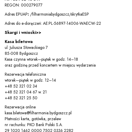
REGON: 000279077
Adres EPUAP
:
/filharmoniabydgoszcz/skrytkaESP
Adres do e-doręczeń: AE:PL-56897-14006-WAECW-22
Skargi i wnioski>>
Kasa biletowa
ul. Juliusza Słowackiego 7
85-008 Bydgoszcz
Kasa czynna wtorek—piątek w godz. 14–18
oraz godzinę przed koncertem w miejscu wydarzenia
Rezerwacja telefoniczna
wtorek—piątek w godz. 12–14
+48 52 321 02 34
+48 52 321 04 67 w. 21
+48 52 321 25 50
Rezerwacja online
kasa.biletowa@filharmonia.bydgoszcz.pl
Płatności karta, gotówka, przelew
nr rachunku: PKO Bank Polski S.A.
29 1020 1462 0000 7502 0336 2282