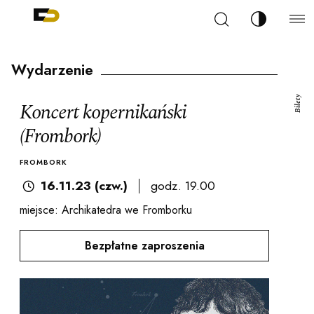
Szukaj
Zmień kont
Filharmonia Pomorska im. Ignacego Jana Paderew
arz
Wydarzenie
Bilety
Koncert kopernikański
(Frombork)
ja
FROMBORK
16.11.23 (czw.)
godz. 19.00
ale
miejsce: Archikatedra we Fromborku
Bezpłatne zaproszenia
ności