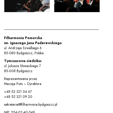
Sz
Filharmonia Pomorska
im. Ignacego Jana Paderewskiego
ul. Andrzeja Szwalbego 6
85-080 Bydgoszcz, Polska
Tymczasowa siedziba:
ul. Juliusza Słowackiego 7
85-008 Bydgoszcz
Reprezentowana przez
Macieja Puto – Dyrektora
+48 52 321 04 67
+48 52 321 09 20
sekretariat@filharmonia.bydgoszcz.pl
NIP: 554-02-40-549