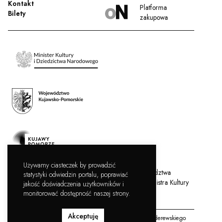
Kontakt
Platforma
Bilety
zakupowa
Używamy ciasteczek by prowadzić
Filharmonia Pomorska jest instytucją kultury Województwa
statystyki odwiedzin portalu, poprawiać
Kujawsko-Pomorskiego, współprowadzoną przez Ministra Kultury
jakość doświadczenia użytkowników i
i Dziedzictwa Narodowego.
monitorować dostępność naszej strony.
Akceptuję
Copyright © Filharmonia Pomorska im. Ignacego Jana Paderewskiego