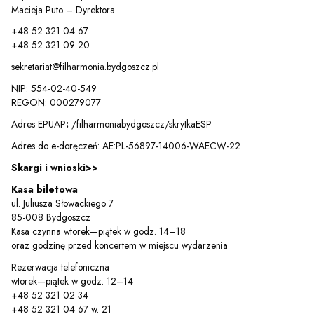
Macieja Puto – Dyrektora
+48 52 321 04 67
+48 52 321 09 20
Sz
sekretariat@filharmonia.bydgoszcz.pl
NIP: 554-02-40-549
REGON: 000279077
Adres EPUAP
:
/filharmoniabydgoszcz/skrytkaESP
Adres do e-doręczeń: AE:PL-56897-14006-WAECW-22
Skargi i wnioski>>
Kasa biletowa
ul. Juliusza Słowackiego 7
85-008 Bydgoszcz
Kasa czynna wtorek—piątek w godz. 14–18
oraz godzinę przed koncertem w miejscu wydarzenia
Rezerwacja telefoniczna
wtorek—piątek w godz. 12–14
+48 52 321 02 34
+48 52 321 04 67 w. 21