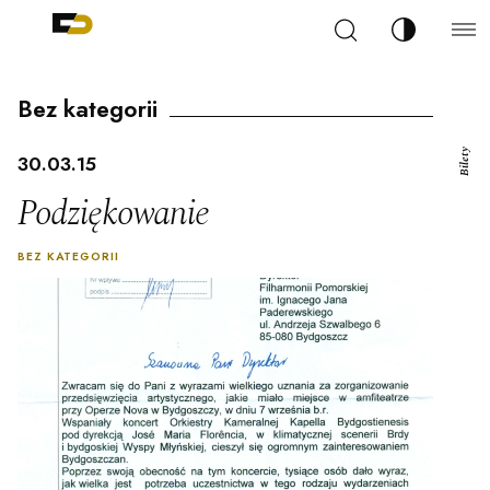
Szukaj
Zmień kont
Filharmonia Pomorska im. Ignacego Jana Paderew
arz
Bez kategorii
Bilety
30.03.15
Podziękowanie
ja
BEZ KATEGORII
ale
ności