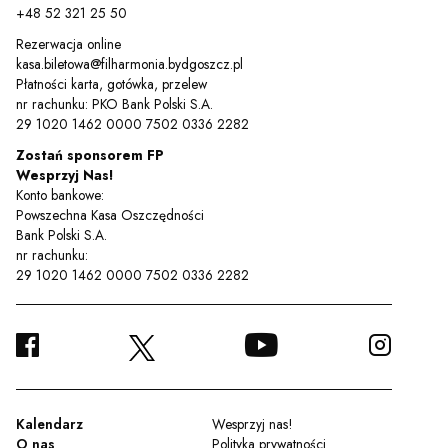
+48 52 321 25 50
Rezerwacja online
kasa.biletowa@filharmonia.bydgoszcz.pl
Płatności karta, gotówka, przelew
nr rachunku: PKO Bank Polski S.A.
29 1020 1462 0000 7502 0336 2282
Zostań sponsorem FP
Wesprzyj Nas!
Konto bankowe:
Powszechna Kasa Oszczędności
Bank Polski S.A.
nr rachunku:
29 1020 1462 0000 7502 0336 2282
FACEBOOK
YOUTUBE
INSTA
TWITTER
Kalendarz
Wesprzyj nas!
O nas
Polityka prywatności